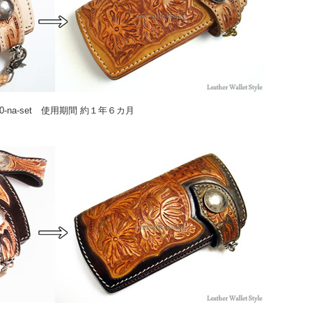
00-na-set 使用期間 約１年６カ月