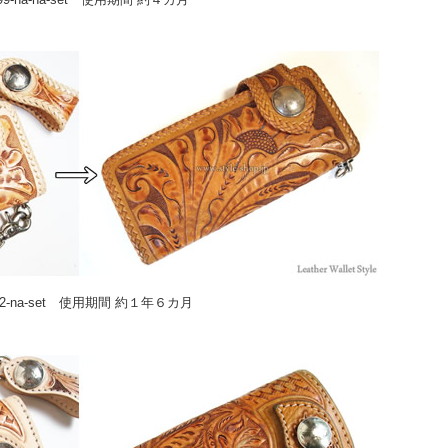
72-na-set 使用期間 約１年６カ月