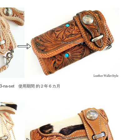
53-na-set 使用期間 約２年６カ月