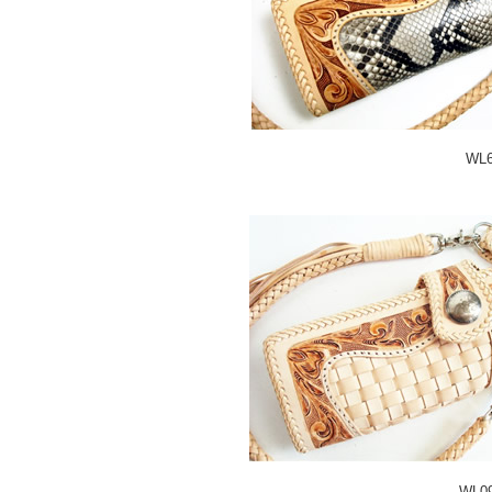
WL
WL0