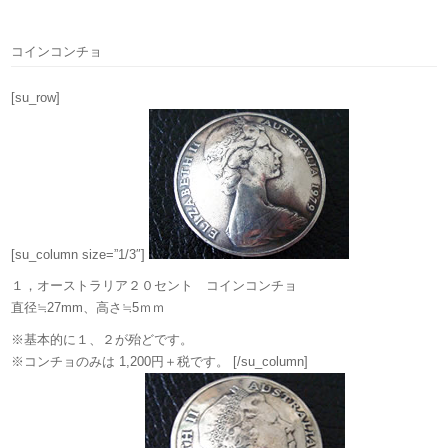
コインコンチョ
[su_row]
[su_column size=”1/3″]
１，オーストラリア２０セント コインコンチョ
直径≒27mm、高さ≒5ｍｍ
※基本的に１、２が殆どです。
※コンチョのみは 1,200円＋税です。 [/su_column]