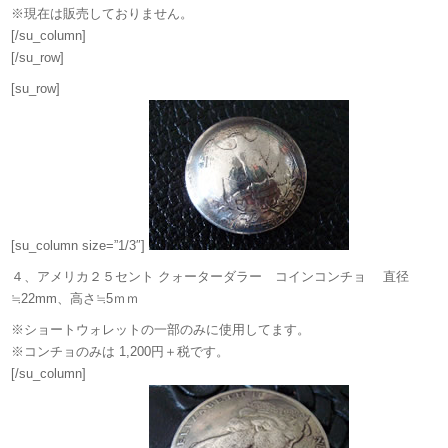
※現在は販売しておりません。
[/su_column]
[/su_row]
[su_row]
[su_column size=”1/3″]
４、アメリカ２５セント クォーターダラー コインコンチョ 直径
≒22mm、高さ≒5ｍｍ
※ショートウォレットの一部のみに使用してます。
※コンチョのみは 1,200円＋税です。
[/su_column]