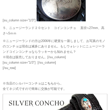
[su_column size=”1/3″]
５、ニュージーランド２０セント コインコンチョ 直径≒27mm、高
さ≒5ｍｍ
※ニュージーランドの方は2006年に硬貨を一新しまして、お写真のモノ
のコンチョは現在は滅多にありません。もしウォレットにニュージーラ
ンドコインコンチョならラッキーかも知れません？
※現在は販売しておりません。[/su_column]
[su_column size=”1/3″] [/su_column]
[/su_row]
※当店のシルバーコンチョは
こちら
から。
全てネジ式ですので簡単に交換が可能です。