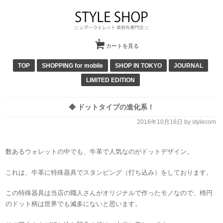
0
カートを見る
TOP
SHOPPING for mobile
SHOP IN TOKYO
JOURNAL
LIMITED EDITION
◆ ドットタイプの進化系！
2016年10月16日
by stylecom
数あるウォレットの中でも、牛革で人気なのがドットデザイン。
これは、牛革に特殊器具でスタンピング（打ち込み）をしております。
この特殊器具は当店の職人さんがオリジナルで作ったモノなので、楕円
のドット柄は世界でも滅多にないと思います。