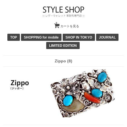
0
カートを見る
TOP
SHOPPING for mobile
SHOP IN TOKYO
JOURNAL
LIMITED EDITION
Zippo (8)