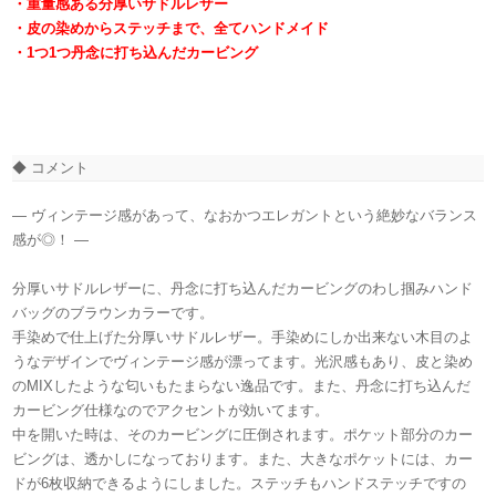
・重量感ある分厚いサドルレザー
・皮の染めからステッチまで、全てハンドメイド
・
1つ1つ丹念に打ち込んだカービング
◆ コメント
— ヴィンテージ感があって、なおかつエレガントという絶妙なバランス
感が◎！
—
分厚いサドルレザーに、丹念に打ち込んだカービングのわし掴みハンド
バッグのブラウンカラーです。
手染めで仕上げた分厚いサドルレザー。手染めにしか出来ない木目のよ
うなデザインでヴィンテージ感が漂ってます。光沢感もあり、皮と染め
のMIXしたような匂いもたまらない逸品です。また、丹念に打ち込んだ
カービング仕様なのでアクセントが効いてます。
中を開いた時は、そのカービングに圧倒されます。ポケット部分のカー
ビングは、透かしになっております。また、大きなポケットには、カー
ドが6枚収納できるようにしました。ステッチもハンドステッチですの