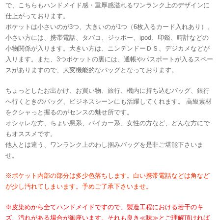
で、こちらもハンドメイド感・重厚感溢れるワンランク上のデザインに
仕上がっております。
ポケットは小さいのが3つ、大きいのが1つ（6枚入るカード入れあり）。
小さい方には、携帯電話、タバコ、ジッポー、ipod、印鑑、時計などの
小物関係が入ります。大きい方は、ニンテンドーＤＳ、デジカメなどが
入ります。また、3つポケットの裏には、通帳やパスポートが入るスペー
スがありますので、大変機能的なバッグとなっております。
ちょっとしたお出かけ、お買い物、旅行、機内に持ち込むバッグ、銀行
へ行くときのバッグ、ビジネスシーンにも活躍してくれます。 高級素材
をクシャっと握るのがセンスの魅せ所です。
オシャレな方、ちょい悪系、バイカー系、女性の方など、どんな方にで
もオススメです。
他人とは違う、ワンランク上のわし掴みバッグを是非ご堪能下さいま
せ。
※ポケット内部の部分は多少色落ちします。白い携帯電話などは角など
が少し汚れてしまいます。予めご了承下さいませ。
※皮染めから全てハンドメイドですので、製造工程における若干のキ
ズ、汚れがある場合が御座います。それも良き≪味≫とご理解頂ければ