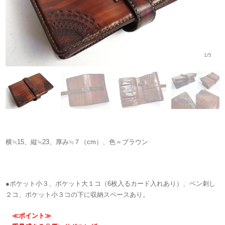
1/5
横≒15、縦≒23、厚み≒７（cm）、色＝ブラウン
●ポケット小３、ポケット大１コ（6枚入るカード入れあり）、ペン刺し
２コ、ポケット小３コの下に収納スペースあり。
≪ポイント≫