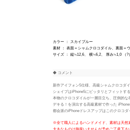
カラー ： スカイブルー
素材 ： 表面＝シャムクロコダイル、裏面＝
サイズ ： 縦≒12,6、 横≒6,2、 厚み≒1,0 （?
◆ コメント
新作アイフォン5仕様、高級シャムクロコダ
シェイプはiPhone5にピッタリとフィッ
本物のクロコダイルが一層目立ち、圧倒的な
デキる！を演出する高級素材で作った iPhon
都会派のiPhoneドレスアップはこのクロコ
※全て職人によるハンドメイド、素材は天然
大きなものは御座いませんが予めご了承下さ