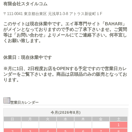
有限会社スタイルコム
〒111-0041 東京都台東区 元浅草1-3-8 アトラス新徒町１F
このサイトは現在休業中です。エイ革専門サイト「BAHARI」
がメインとなっておりますので予めご了承下さいませ。ご質問
等は「お問い合わせ」よりメールにてご連絡下さい。何卒宜し
くお願い致します。
休業日：現在休業中です
※月に1日、2日程度お店をOPENする予定ですので営業日カレ
ンダーをご覧下さいませ。商品は店頭品のみの販売となってお
ります。
営業日カレンダー
今月(2026年8月)
日
月
火
水
木
金
土
1
2
3
4
5
6
7
8