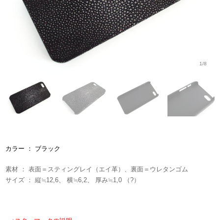
1/8
カラー ： ブラック
素材 ： 表面＝スティングレイ（エイ革）、裏面＝ウレタンゴム
サイズ ： 縦≒12,6、 横≒6,2、 厚み≒1,0 （?）