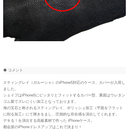
◆ コメント
スティングレイ（ガルーシャ）のiPhone5対応のケース、カバーが入荷し
ました。
シェイプはiPhone5にピッタリとフィットするカバー型、裏面はウレタン
ゴム製でズレにくい加工となっております。
海の宝石と称されるスティングレイ、ポリッシュ加工（平面をフラット
に削る加工）にて輝きをまし、圧倒的な存在感を演出してくれます。
デキる！を演出する高級素材で作った iPhoneケース。
都会派のiPhoneドレスアップはこれで決まり！