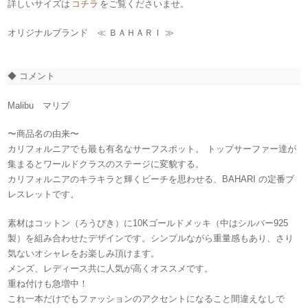
詳しいサイズは
コチラ
をご覧くださいませ。
オリジナルブランド ≪ ＢＡＨＡＲＩ ≫
◆ コメント
Malibu マリブ
〜商品名の由来〜
カリフォルニアでも最も有名なサーフスポット。 トップサーファー達が
集まるとワールドクラスのステージに変貌する。
カリフォルニアのキラキラと輝くビーチを思わせる、BAHARI の定番ブ
レスレットです。
素材はコットン（ろうびき）に10Kゴールドメッキ（中はシルバー925
製）を組み合わせたデザインです。シンプルながら重量感もあり、さり
気ないオシャレをお楽しみ頂けます。
メンズ、レディース共に人気が高くオススメです。
重ね付けも急増中！
これ一本だけでもファッションのアクセントになること間違えなしで