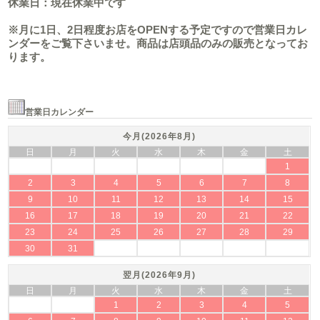
休業日：現在休業中です
※月に1日、2日程度お店をOPENする予定ですので営業日カレ
ンダーをご覧下さいませ。商品は店頭品のみの販売となってお
ります。
営業日カレンダー
今月(2026年8月)
日
月
火
水
木
金
土
1
2
3
4
5
6
7
8
9
10
11
12
13
14
15
16
17
18
19
20
21
22
23
24
25
26
27
28
29
30
31
翌月(2026年9月)
日
月
火
水
木
金
土
1
2
3
4
5