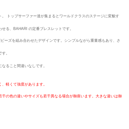
ト。 トップサーファー達が集まるとワールドクラスのステージに変貌す
せる、BAHARI の定番ブレスレットです。
製ビーズを組み合わせたデザインです。シンプルながら重量感もあり、さ
です。
になること間違いなしです。
く、軽くて強度があります。
若干の色の違いやサイズも若干異なる場合が御座います。大きな違いは御