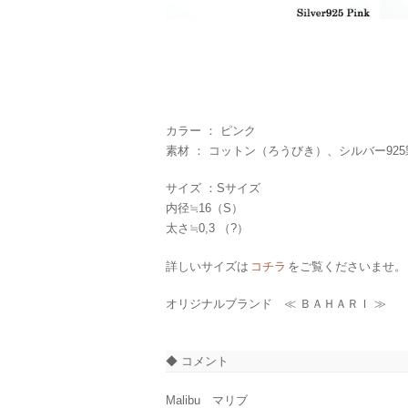
カラー ： ピンク
素材 ： コットン（ろうびき）、シルバー92
サイズ ：Sサイズ
内径≒16（S）
太さ≒0,3 （?）
詳しいサイズは
コチラ
をご覧くださいませ。
オリジナルブランド ≪ ＢＡＨＡＲＩ ≫
◆ コメント
Malibu マリブ