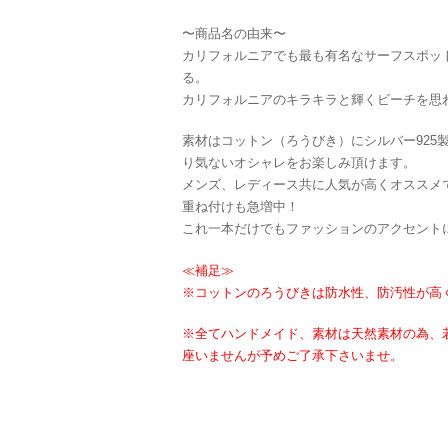
〜商品名の由来〜
カリフォルニアでも最も有名なサーフスポッ
る。
カリフォルニアのキラキラと輝くビーチを思わ
素材はコットン（ろうびき）にシルバー925
り気ないオシャレをお楽しみ頂けます。
メンズ、レディース共に人気が高くオススメ
重ね付けも急増中！
これ一本だけでもファッションのアクセント
≪補足≫
※コットンのろうびきは防水性、防汚性が高
※全てハンドメイド、素材は天然素材の為、
座いませんが予めご了承下さいませ。