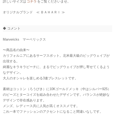
詳しいサイズは
コチラ
をご覧くださいませ。
オリジナルブランド ≪ ＢＡＨＡＲＩ ≫
◆ コメント
Marvericks マーベリックス
〜商品名の由来〜
カリフォルニアにあるサーフスポット。北米最大級のビッグウェイブが
出現する。
綺麗なキラキラビーチに、まるでビッグウェイブが押し寄せてくるよう
なデザイン。
大人のオシャレを楽しめる3連ブレスレットです。
素材はコットン（ろうびき）に10Kゴールドメッキ（中はシルバー925）
のビーズと
ターコイズを組み合わせたデザインです。バランスが絶妙な
デザインで存在感あります。
メンズ、レディース共に人気が高くオススメです。
これ一本でファッションのアクセントになること間違いなしです。