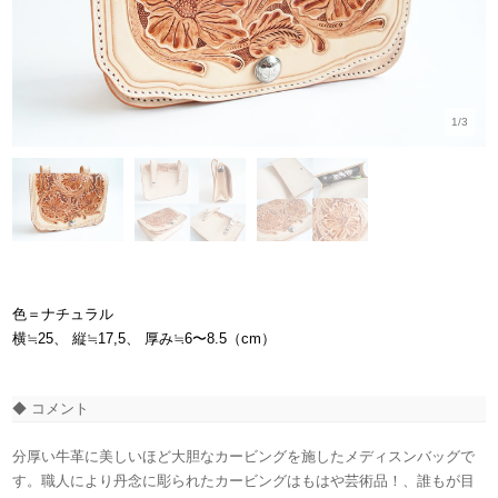
1/3
色＝ナチュラル
横≒25、 縦≒17,5、 厚み≒6〜8.5（cm）
◆ コメント
分厚い牛革に美しいほど大胆なカービングを施したメディスンバッグで
す。職人により丹念に彫られたカービングはもはや芸術品！、誰もが目