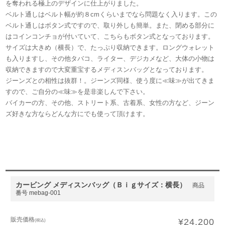
を奪われる極上のデザインに仕上がりました。
ベルト通しはベルト幅が約８cmくらいまでなら問題なく入ります。この
ベルト通しはボタン式ですので、取り外しも簡単。また、閉める部分に
はコインコンチョが付いていて、こちらもボタン式となっております。
サイズは大きめ（横長）で、たっぷり収納できます。ロングウォレット
も入りますし、その他タバコ、ライター、デジカメなど、大体の小物は
収納できますので大変重宝するメディスンバッグとなっております。
ジーンズとの相性は抜群！。ジーンズ同様、使う度に≪味≫が出てきま
すので、ご自分の≪味≫を是非楽しんで下さい。
バイカーの方、その他、ストリート系、古着系、女性の方など、ジーン
ズ好きな方ならどんな方にでも使って頂けます。
カービング メディスンバッグ（Ｂｉｇサイズ：横長）
商品
番号 mebag-001
販売価格
¥24,200
(税込)