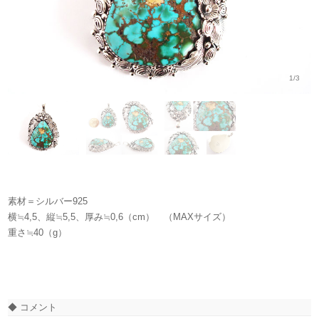
1/3
素材＝シルバー925
横≒4,5、縦≒5,5、厚み≒0,6（cm） （MAXサイズ）
重さ≒40（g）
◆ コメント