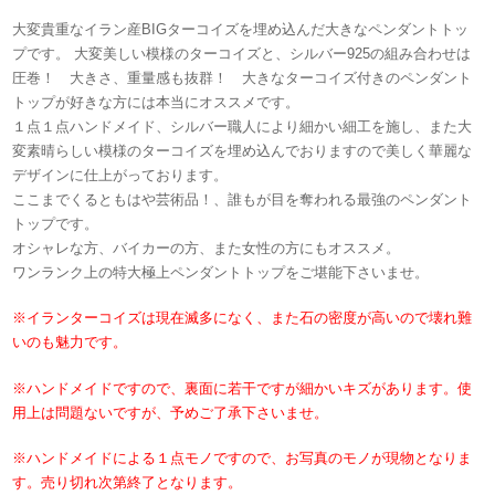
大変貴重なイラン産BIGターコイズを埋め込んだ大きなペンダントトッ
プです。 大変美しい模様のターコイズと、シルバー925の組み合わせは
圧巻！ 大きさ、重量感も抜群！ 大きなターコイズ付きのペンダント
トップが好きな方には本当にオススメです。
１点１点ハンドメイド、シルバー職人により細かい細工を施し、また大
変素晴らしい模様のターコイズを埋め込んでおりますので美しく華麗な
デザインに仕上がっております。
ここまでくるともはや芸術品！、誰もが目を奪われる最強のペンダント
トップです。
オシャレな方、バイカーの方、また女性の方にもオススメ。
ワンランク上の特大極上ペンダントトップをご堪能下さいませ。
※イランターコイズは現在滅多になく、また石の密度が高いので壊れ難
いのも魅力です。
※ハンドメイドですので、裏面に若干ですが細かいキズがあります。使
用上は問題ないですが、予めご了承下さいませ。
※ハンドメイドによる１点モノですので、お写真のモノが現物となりま
す。売り切れ次第終了となります。