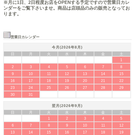
※月に1日、2日程度お店をOPENする予定ですので営業日カレ
ンダーをご覧下さいませ。商品は店頭品のみの販売となってお
ります。
営業日カレンダー
今月(2026年8月)
日
月
火
水
木
金
土
1
2
3
4
5
6
7
8
9
10
11
12
13
14
15
16
17
18
19
20
21
22
23
24
25
26
27
28
29
30
31
翌月(2026年9月)
日
月
火
水
木
金
土
1
2
3
4
5
6
7
8
9
10
11
12
13
14
15
16
17
18
19