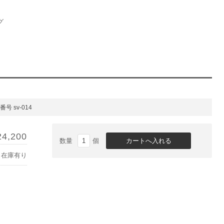
グ
号 sv-014
24,200
数量
個
在庫有り