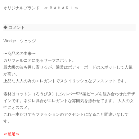
オリジナルブランド ≪ ＢＡＨＡＲＩ ≫
◆ コメント
Wedge ウェッジ
〜商品名の由来〜
カリフォルニアにあるサーフスポット。
最大級の波も押し寄せるが、通常はボディーボードのスポットして人気
が高い。
上品な大人の為のエレガントでスタイリッシュなブレスレットです。
素材はコットン（ろうびき）にシルバー925製ビーズを組み合わせたデザ
インです。ネジレ具合がエレガントな雰囲気を漂わせてます。 大人の女
性にオススメ。
これ一本だけでもファッションのアクセントになること間違いなしで
す。
≪補足≫