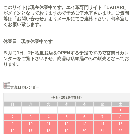
このサイトは現在休業中です。エイ革専門サイト「BAHARI」
がメインとなっておりますので予めご了承下さいませ。ご質問
等は「お問い合わせ」よりメールにてご連絡下さい。何卒宜し
くお願い致します。
休業日：現在休業中です
※月に1日、2日程度お店をOPENする予定ですので営業日カレ
ンダーをご覧下さいませ。商品は店頭品のみの販売となってお
ります。
営業日カレンダー
今月(2026年8月)
日
月
火
水
木
金
土
1
2
3
4
5
6
7
8
9
10
11
12
13
14
15
16
17
18
19
20
21
22