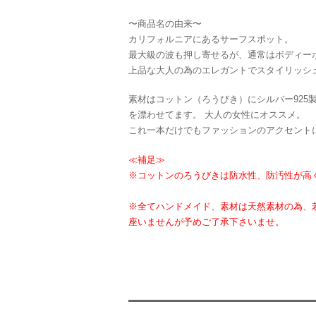
〜商品名の由来〜
カリフォルニアにあるサーフスポット。
最大級の波も押し寄せるが、通常はボディー
上品な大人の為のエレガントでスタイリッシ
素材はコットン（ろうびき）にシルバー925
を漂わせてます。 大人の女性にオススメ。
これ一本だけでもファッションのアクセント
≪補足≫
※コットンのろうびきは防水性、防汚性が高
※全てハンドメイド、素材は天然素材の為、
座いませんが予めご了承下さいませ。