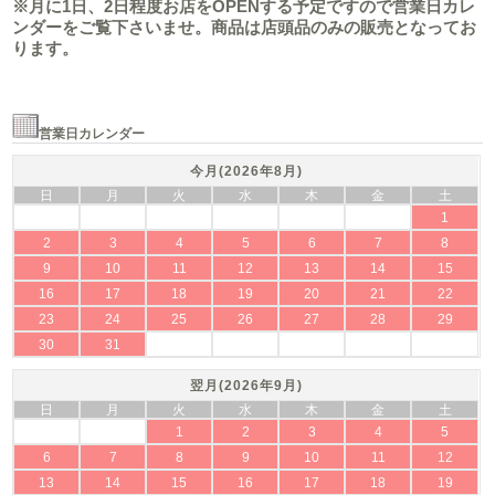
※月に1日、2日程度お店をOPENする予定ですので営業日カレ
ンダーをご覧下さいませ。商品は店頭品のみの販売となってお
ります。
営業日カレンダー
今月(2026年8月)
日
月
火
水
木
金
土
1
2
3
4
5
6
7
8
9
10
11
12
13
14
15
16
17
18
19
20
21
22
23
24
25
26
27
28
29
30
31
翌月(2026年9月)
日
月
火
水
木
金
土
1
2
3
4
5
6
7
8
9
10
11
12
13
14
15
16
17
18
19