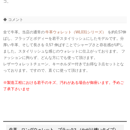
コ。
◆ コメント
全て牛革。当店の通常の
牛革ウォレット（WL031シリーズ）
を約0,5?伸
ばし、フラップとボディーを若干スタイリッシュにした
モデルです。分
厚い牛革、そして長さを 0,5? 伸ばすことでシャープさと存在感がUPし
ました。スタイリッシュな感じのウォレットに仕上がっております。 フ
ァッションに拘らず、どんな方にでも使って頂けます。
レザーウォレットチェーン、キーホルダー付きでお得な３点セットとな
っております。ですので、直ぐに使って頂けます。
※製造工程における若干のキズ、汚れがある場合が御座います。予めご
了承下さいませ
牛革 ロングウォレット ブラック2 （かがり縫いタイプ）