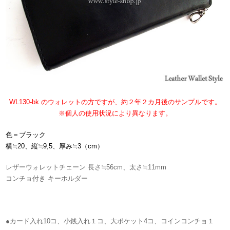
WL130-bk のウォレットの方ですが、約２年２カ月後のサンプルです。
※個人の使用状況により異なります。
色＝ブラック
横≒20、縦≒9,5、厚み≒3（cm）
レザーウォレットチェーン 長さ≒56cm、太さ≒11mm
コンチョ付き キーホルダー
●カード入れ10コ、小銭入れ１コ、大ポケット4コ、コインコンチョ１