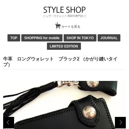
0
カートを見る
TOP
SHOPPING for mobile
SHOP IN TOKYO
JOURNAL
LIMITED EDITION
牛革 ロングウォレット ブラック2 （かがり縫いタイ
プ）