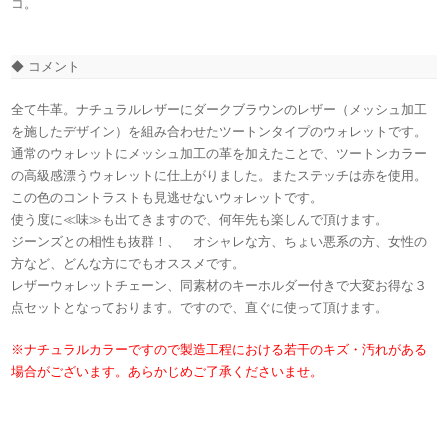
コ。
◆ コメント
全て牛革。ナチュラルレザーにダークブラウンのレザー（メッシュ加工
を施したデザイン）を組み合わせたツートンタイプのウォレットです。
通常のウォレットにメッシュ加工の革を加えたことで、ツートンカラー
の高級感漂うウォレットに仕上がりました。またステッチは赤を使用。
この色のコントラストも見逃せないウォレットです。
使う度に≪味≫も出てきますので、何年先も楽しんで頂けます。
ジーンズとの相性も抜群！、 オシャレな方、ちょい悪系の方、女性の
方など、どんな方にでもオススメです。
レザーウォレットチェーン、同素材のキーホルダー付きで大変お得な３
点セットとなっております。ですので、直ぐに使って頂けます。
※ナチュラルカラーですので製造工程における若干のキズ・汚れがある
場合がございます。あらかじめご了承くださいませ。