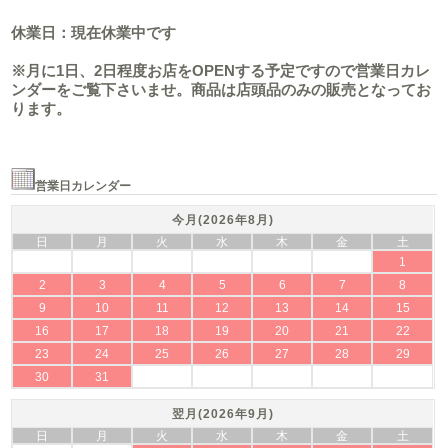
休業日：現在休業中です
※月に1日、2日程度お店をOPENする予定ですので営業日カレ
ンダーをご覧下さいませ。商品は店頭品のみの販売となってお
ります。
営業日カレンダー
今月(2026年8月)
日
月
火
水
木
金
土
1
2
3
4
5
6
7
8
9
10
11
12
13
14
15
16
17
18
19
20
21
22
23
24
25
26
27
28
29
30
31
翌月(2026年9月)
日
月
火
水
木
金
土