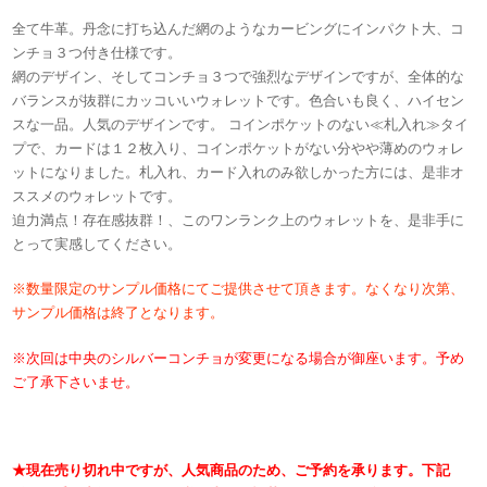
全て牛革。丹念に打ち込んだ網のようなカービングにインパクト大、コ
ンチョ３つ付き仕様です。
網のデザイン、そしてコンチョ３つで強烈なデザインですが、全体的な
バランスが抜群にカッコいいウォレットです。色合いも良く、ハイセン
スな一品。人気のデザインです。 コインポケットのない≪札入れ≫タイ
プで、カードは１２枚入り、コインポケットがない分やや薄めのウォレ
ットになりました。札入れ、カード入れのみ欲しかった方には、是非オ
ススメのウォレットです。
迫力満点！存在感抜群！、このワンランク上のウォレットを、是非手に
とって実感してください。
※数量限定のサンプル価格にてご提供させて頂きます。なくなり次第、
サンプル価格は終了となります。
※次回は中央のシルバーコンチョが変更になる場合が御座います。予め
ご了承下さいませ。
★現在売り切れ中ですが、人気商品のため、ご予約を承ります。
下記