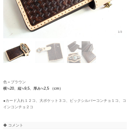
1/3
色＝ブラウン
横≒20、縦≒9,5、厚み≒2,5 （cm）
●カード入れ１２コ、大ポケット３コ、ビックシルバーコンチョ１コ、コ
インコンチョ２コ
◆ コメント