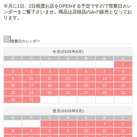
※月に1日、2日程度お店をOPENする予定ですので営業日カレ
ンダーをご覧下さいませ。商品は店頭品のみの販売となってお
ります。
営業日カレンダー
今月(2026年8月)
日
月
火
水
木
金
土
1
2
3
4
5
6
7
8
9
10
11
12
13
14
15
16
17
18
19
20
21
22
23
24
25
26
27
28
29
30
31
翌月(2026年9月)
日
月
火
水
木
金
土
1
2
3
4
5
6
7
8
9
10
11
12