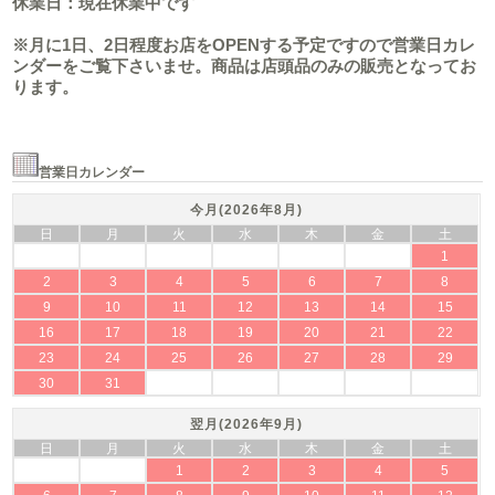
休業日：現在休業中です
※月に1日、2日程度お店をOPENする予定ですので営業日カレ
ンダーをご覧下さいませ。商品は店頭品のみの販売となってお
ります。
営業日カレンダー
今月(2026年8月)
日
月
火
水
木
金
土
1
2
3
4
5
6
7
8
9
10
11
12
13
14
15
16
17
18
19
20
21
22
23
24
25
26
27
28
29
30
31
翌月(2026年9月)
日
月
火
水
木
金
土
1
2
3
4
5