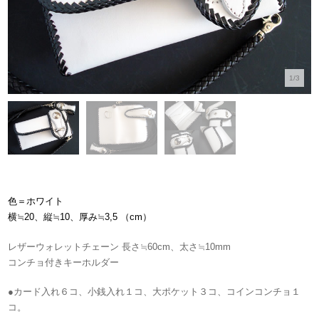
1/3
色＝ホワイト
横≒20、縦≒10、厚み≒
3,5
（cm）
レザーウォレットチェーン 長さ≒60cm、太さ≒10mm
コンチョ付きキーホルダー
●カード入れ６コ、小銭入れ１コ、大ポケット３コ、コインコンチョ１
コ。