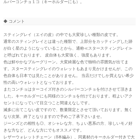
ルバーコンチョ１コ（キーホルダーにも）。
◆ コメント
スティングレイ（エイの皮）の中でも大変珍しい種類の皮です。
通常のスティングレイとは違った種類で、上部分をカッティングした跡
が白く星のようになっていることから、通称≪スタースティングレイ≫
と呼ばれております。 皮自体も大変強く、強度もあります。
色は鮮やかなブルーグリーン。大変綺麗な色で独特の雰囲気が出てま
す。スタースティングレイのウォレットもあまり見かけませんが、この
色自体も日本では見たことがありません。 当店だけでしか買えない希少
性の高いウォレットとなっております。
またコンチョはターコイズ付きのシルバーコンチョを付けさせて頂きま
した。キーホルダーにも同様のコンチョを付けております。程よいアク
セントになっていて目立つこと間違えなしです。
滅多に出てこない皮ですので、数量限定とさせて頂いております。無く
なり次第、終了となりますので予めご了承下さいませ。
ジーンズとの相性も◎、オシャレな方、ちょい悪系の方、珍しいモノ好
きな方など、どんな方にでもオススメです。
レザーウォレットチェーン（8本編み）、同素材のキーホルダー付きで大