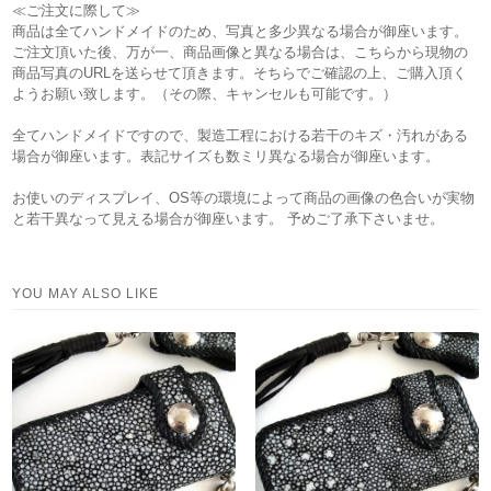
≪ご注文に際して≫
商品は全てハンドメイドのため、写真と多少異なる場合が御座います。
ご注文頂いた後、万が一、商品画像と異なる場合は、こちらから現物の
商品写真のURLを送らせて頂きます。そちらでご確認の上、ご購入頂く
ようお願い致します。（その際、キャンセルも可能です。）
全てハンドメイドですので、製造工程における若干のキズ・汚れがある
場合が御座います。表記サイズも数ミリ異なる場合が御座います。
お使いのディスプレイ、OS等の環境によって商品の画像の色合いが実物
と若干異なって見える場合が御座います。 予めご了承下さいませ。
YOU MAY ALSO LIKE