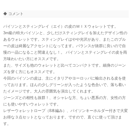
◆ コメント
パイソンとスティングレイ（エイ）の皮のＭＩＸウォレットです。
3m級の特大パイソンと、少しだけスティングレイを加えたデザイン性の
あるウォレットです。スティングレイはやや光沢があり、またこのブル
ーの皮は綺麗なアクセントになってます。バランスが抜群に良いので自
慢の一品になること間違えなし！。 パイソンとスティングレイの皮を両
方味わいたい方にオススメです。
また、サイズも他のウォレットと比べてコンパクトです。細身のジーン
ズを穿く方にもオススメです。
今回のパイソンの皮は、主にイタリアやヨーロッパに輸出される皮を使
っております。ほんの少しグリーンが入ったような色合いで、落ち着い
たイメージです。大人の雰囲気を演出してくれます。
ジーンズとの相性も抜群！、オシャレな方、ちょい悪系の方、女性の方
にも使いやすいウォレットです。
レザーウォレットロープ（8本編み）、パイソンキーホルダー付きで大変
お得な３点セットとなっております。ですので、直ぐに使って頂けま
す。