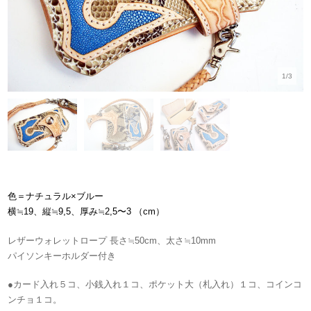
1/3
色＝ナチュラル×ブルー
横≒19、縦≒9,5、厚み≒2,5〜3 （cm）
レザーウォレットロープ 長さ≒50cm、太さ≒10mm
パイソンキーホルダー付き
●カード入れ５コ、小銭入れ１コ、ポケット大（札入れ）１コ、コインコ
ンチョ１コ。