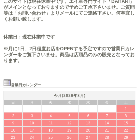
このサイトは現在休業中です。エイ革専門サイト「BAHARI」
がメインとなっておりますので予めご了承下さいませ。ご質問
等は「お問い合わせ」よりメールにてご連絡下さい。何卒宜し
くお願い致します。
休業日：現在休業中です
※月に1日、2日程度お店をOPENする予定ですので営業日カレ
ンダーをご覧下さいませ。商品は店頭品のみの販売となってお
ります。
営業日カレンダー
今月(2026年8月)
日
月
火
水
木
金
土
1
2
3
4
5
6
7
8
9
10
11
12
13
14
15
16
17
18
19
20
21
22
23
24
25
26
27
28
29