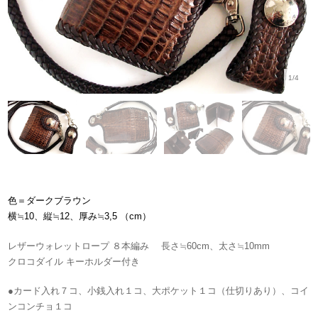
1/4
色＝ダークブラウン
横≒10、縦≒12、厚み≒3,5 （cm）
レザーウォレットロープ ８本編み 長さ≒60cm、太さ≒10mm
クロコダイル キーホルダー付き
●カード入れ７コ、小銭入れ１コ、大ポケット１コ（仕切りあり）、コイ
ンコンチョ１コ