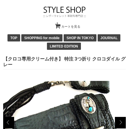
0
カートを見る
TOP
SHOPPING for mobile
SHOP IN TOKYO
JOURNAL
LIMITED EDITION
【クロコ専用クリーム付き】 特注 3つ折り クロコダイル グ
レー