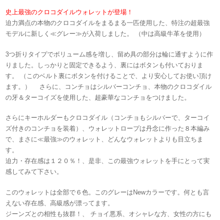
史上最強のクロコダイルウォレットが登場！
迫力満点の本物のクロコダイルをまるまる一匹使用した、特注の超最強
モデルに新しく≪グレー≫が入荷しました。 （中は高級牛革を使用）
3つ折りタイプでボリューム感を増し、留め具の部分は輪に通すように作
りました。しっかりと固定できるよう、裏にはボタンも付いておりま
す。 （このベルト裏にボタンを付けることで、より安心してお使い頂け
ます。） さらに、コンチョはシルバーコンチョ、本物のクロコダイル
の牙＆ターコイズを使用した、超豪華なコンチョをつけました。
さらにキーホルダーもクロコダイル（コンチョもシルバーで、ターコイ
ズ付きのコンチョを装着）、ウォレットロープは丹念に作った８本編み
で、まさに≪最強≫のウォレット、どんなウォレットよりも目立ちま
す。
迫力・存在感は１２０％！、是非、この最強ウォレットを手にとって実
感してみて下さい。
このウォレットは全部で６色。このグレーはNewカラーです。何とも言
えない存在感、高級感が漂ってます。
ジーンズとの相性も抜群！、 チョイ悪系、オシャレな方、女性の方にも