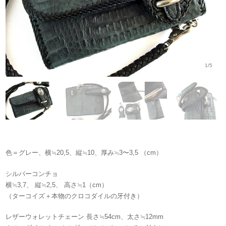
1/5
色＝グレー、横≒20,5、縦≒10、厚み≒3〜3,5 （cm）
シルバーコンチョ
横≒3,7、 縦≒2,5、 高さ≒1（cm）
（ターコイズ＋本物のクロコダイルの牙付き）
レザーウォレットチェーン 長さ≒54cm、太さ≒12mm