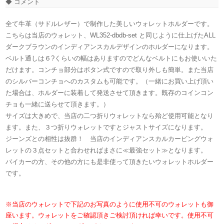
◆ コメント
全て牛革（サドルレザー）で制作した美しいウォレットホルダーです。
こちらは当店のウォレット、WL352-dbdb-set と同じように仕上げたALL
ダークブラウンのインディアンスカルデザインのホルダーになります。
ベルト通しは６?くらいの幅はありますのでどんなベルトにもお使いいた
だけます。コンチョ部分はボタン式ですので取り外しも簡単。また当店
のシルバーコンチョへのカスタムも可能です。（一緒にお買い上げ頂い
た場合は、ホルダーに装着して発送させて頂きます。既存のコインコン
チョも一緒に送らせて頂きます。）
サイズは大きめで、当店の二つ折りウォレットなら殆ど使用可能となり
ます。また、３つ折りウォレットですとジャストサイズになります。
ジーンズとの相性は抜群！ 当店のインディアンスカルカービングウォ
レットの３点セットと合わせればまさに≪最強セット≫となります。
バイカーの方、その他の方にも是非使って頂きたいウォレットホルダー
です。
※当店のウォレットで下記のお写真のように使用不可のウォレットも御
座います。ウォレットをご確認頂きご検討頂ければ幸いです。使用不可