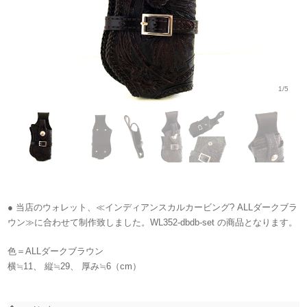
1/5
● 当店のウォレット、≪インディアンスカルカービング? ALLダークブラ
ウン≫に合わせて制作致しました。WL352-dbdb-set の商品となります。
色＝ALLダークブラウン
横≒11、 縦≒29、 厚み≒6（cm）